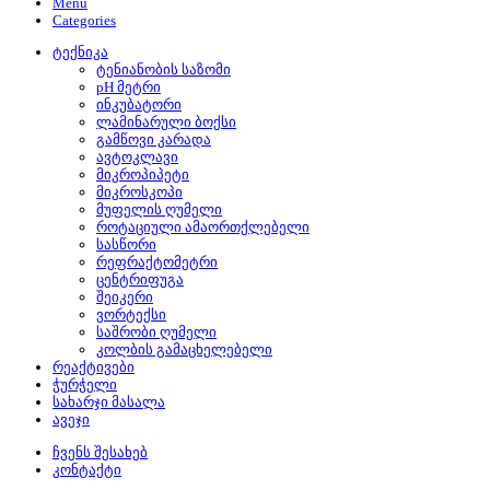
Menu
Categories
ტექნიკა
ტენიანობის საზომი
pH მეტრი
ინკუბატორი
ლამინარული ბოქსი
გამწოვი კარადა
ავტოკლავი
მიკროპიპეტი
მიკროსკოპი
მუფელის ღუმელი
როტაციული ამაორთქლებელი
სასწორი
რეფრაქტომეტრი
ცენტრიფუგა
შეიკერი
ვორტექსი
საშრობი ღუმელი
კოლბის გამაცხელებელი
რეაქტივები
ჭურჭელი
სახარჯი მასალა
ავეჯი
ჩვენს შესახებ
კონტაქტი